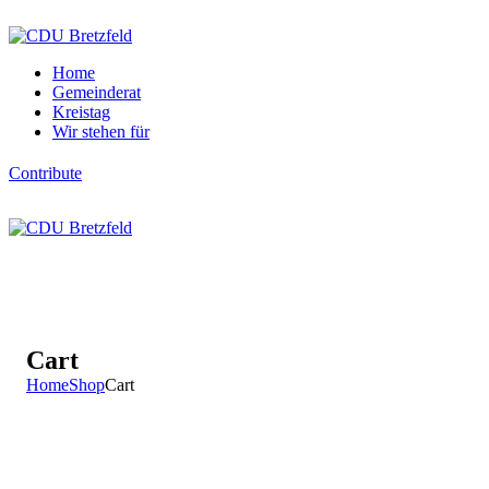
Home
Gemeinderat
Kreistag
Wir stehen für
Contribute
Cart
Home
Shop
Cart