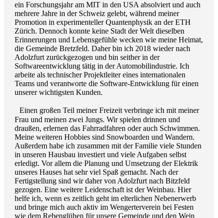
ein Forschungsjahr am MIT in den USA absolviert und auch
mehrere Jahre in der Schweiz gelebt, während meiner
Promotion in experimenteller Quantenphysik an der ETH
Zürich. Dennoch konnte keine Stadt der Welt dieselben
Erinnerungen und Lebensgefühle wecken wie meine Heimat,
die Gemeinde Bretzfeld. Daher bin ich 2018 wieder nach
Adolzfurt zurückgezogen und bin seither in der
Softwareentwicklung tätig in der Automobilindustrie. Ich
arbeite als technischer Projektleiter eines internationalen
Teams und verantworte die Software-Entwicklung für einen
unserer wichtigsten Kunden.
Einen großen Teil meiner Freizeit verbringe ich mit meiner
Frau und meinen zwei Jungs. Wir spielen drinnen und
draußen, erlernen das Fahrradfahren oder auch Schwimmen.
Meine weiteren Hobbies sind Snowboarden und Wandern.
Außerdem habe ich zusammen mit der Familie viele Stunden
in unseren Hausbau investiert und viele Aufgaben selbst
erledigt. Vor allem die Planung und Umsetzung der Elektrik
unseres Hauses hat sehr viel Spaß gemacht. Nach der
Fertigstellung sind wir daher von Adolzfurt nach Bitzfeld
gezogen. Eine weitere Leidenschaft ist der Weinbau. Hier
helfe ich, wenn es zeitlich geht im elterlichen Nebenerwerb
und bringe mich auch aktiv im Wengerterverein bei Festen
wie dem Rebenglühen für unsere Gemeinde und den Wein