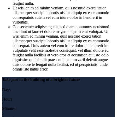
feugiat nulla.
Ut wisi enim ad minim veniam, quis nostrud exerci tation
ullamcorper suscipit lobortis nisl ut aliquip ex ea commodo
consequatuis autem vel eum iriure dolor in hendrerit in
vulputate.
Consectetuer adipiscing elit, sed diam nonummy neuismod
tincidunt ut laoreet dolore magna aliquam erat volutpat. Ut
wisi enim ad minim veniam, quis nostrud exerci tation
ullamcorper suscipit lobortis nisl ut aliquip ex ea commodo
consequat. Duis autem vel eum iriure dolor in hendrerit in
vulputate velit esse molestie consequat, vel illum dolore eu
feugiat nulla facilisis at vero eros et accumsan et iusto odio
dignissim qui blandit praesent luptatum zzril delenit augue
duis dolore te feugait nulla facilisi. ed ut perspiciatis, unde
omnis iste natus error.
Take part
in the building of a brighter future
Days
:
Hours
:
Minutes
: