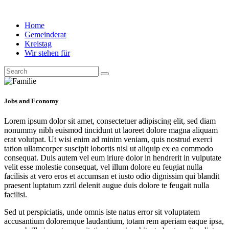
Home
Gemeinderat
Kreistag
Wir stehen für
Jobs and Economy
Lorem ipsum dolor sit amet, consectetuer adipiscing elit, sed diam
nonummy nibh euismod tincidunt ut laoreet dolore magna aliquam
erat volutpat. Ut wisi enim ad minim veniam, quis nostrud exerci
tation ullamcorper suscipit lobortis nisl ut aliquip ex ea commodo
consequat. Duis autem vel eum iriure dolor in hendrerit in vulputate
velit esse molestie consequat, vel illum dolore eu feugiat nulla
facilisis at vero eros et accumsan et iusto odio dignissim qui blandit
praesent luptatum zzril delenit augue duis dolore te feugait nulla
facilisi.
Sed ut perspiciatis, unde omnis iste natus error sit voluptatem
accusantium doloremque laudantium, totam rem aperiam eaque ipsa,