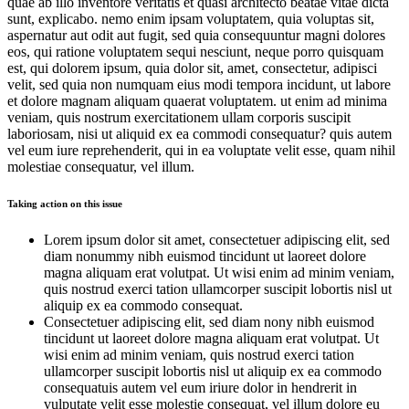
quae ab illo inventore veritatis et quasi architecto beatae vitae dicta
sunt, explicabo. nemo enim ipsam voluptatem, quia voluptas sit,
aspernatur aut odit aut fugit, sed quia consequuntur magni dolores
eos, qui ratione voluptatem sequi nesciunt, neque porro quisquam
est, qui dolorem ipsum, quia dolor sit, amet, consectetur, adipisci
velit, sed quia non numquam eius modi tempora incidunt, ut labore
et dolore magnam aliquam quaerat voluptatem. ut enim ad minima
veniam, quis nostrum exercitationem ullam corporis suscipit
laboriosam, nisi ut aliquid ex ea commodi consequatur? quis autem
vel eum iure reprehenderit, qui in ea voluptate velit esse, quam nihil
molestiae consequatur, vel illum.
Taking action on this issue
Lorem ipsum dolor sit amet, consectetuer adipiscing elit, sed
diam nonummy nibh euismod tincidunt ut laoreet dolore
magna aliquam erat volutpat. Ut wisi enim ad minim veniam,
quis nostrud exerci tation ullamcorper suscipit lobortis nisl ut
aliquip ex ea commodo consequat.
Consectetuer adipiscing elit, sed diam nony nibh euismod
tincidunt ut laoreet dolore magna aliquam erat volutpat. Ut
wisi enim ad minim veniam, quis nostrud exerci tation
ullamcorper suscipit lobortis nisl ut aliquip ex ea commodo
consequatuis autem vel eum iriure dolor in hendrerit in
vulputate velit esse molestie consequat, vel illum dolore eu