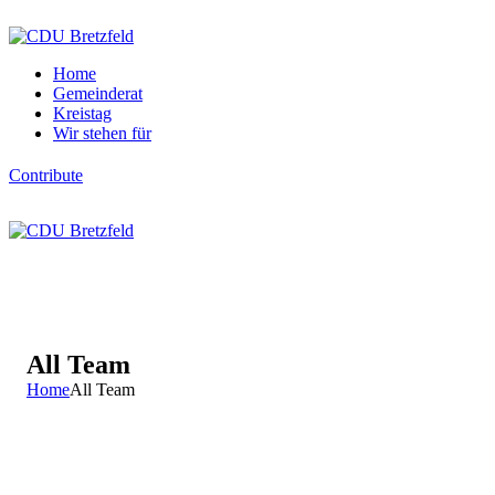
Home
Gemeinderat
Kreistag
Wir stehen für
Contribute
All Team
Home
All Team